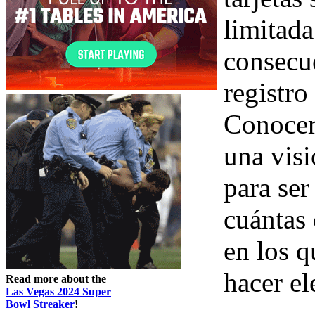
limitada
consecue
registro 
Conocer 
una visi
para ser
cuántas 
en los q
hacer el
Read more about the
Las Vegas 2024 Super
Bowl Streaker
!