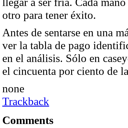
llegar a ser fría. Cada man
otro para tener éxito.
Antes de sentarse en una m
ver la tabla de pago identif
en el análisis. Sólo en case
el cincuenta por ciento de la
none
Trackback
Comments