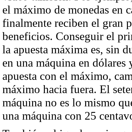
el máximo de monedas en c
finalmente reciben el gran 
beneficios. Conseguir el pr
la apuesta máxima es, sin du
en una máquina en dólares y
apuesta con el máximo, cam
máximo hacia fuera. El sete
máquina no es lo mismo que 
una máquina con 25 centav