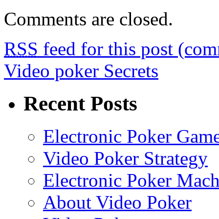
Comments are closed.
RSS
feed for this post (co
Video poker Secrets
Recent Posts
Electronic Poker Gam
Video Poker Strategy
Electronic Poker Mach
About Video Poker