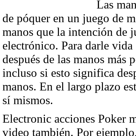
Las man
de póquer en un juego de m
manos que la intención de 
electrónico. Para darle vida 
después de las manos más p
incluso si esto significa de
manos. En el largo plazo est
sí mismos.
Electronic acciones Poker m
video también. Por ejemplo,