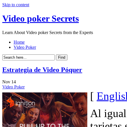
Skip to content
Video poker Secrets
Learn About Video poker Secrets from the Experts
Home
Video Poker
Estrategia de Video Póquer
Nov
14
Video Poker
[
Englis
Al igual
tarjetas