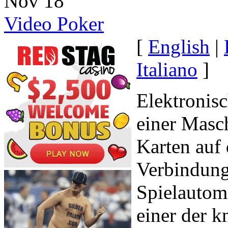
Nov
18
Video Poker
[
English
|
Italiano
]
Elektronisc
einer Masc
Karten auf 
Verbindung
Spielautoma
einer der 