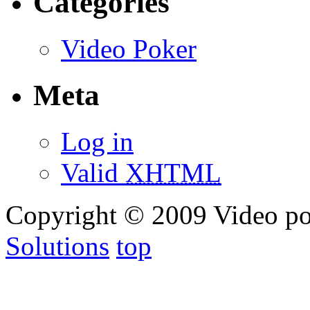
Categories
Video Poker
Meta
Log in
Valid
XHTML
Copyright © 2009 Video po
Solutions
top