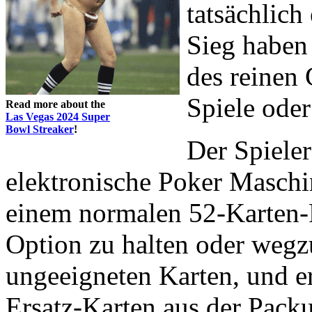
tatsächlich
Sieg haben
des reinen
Spiele oder
Read more about the
Las Vegas 2024 Super
Bowl Streaker
!
Der Spieler
elektronische Poker Maschin
einem normalen 52-Karten-P
Option zu halten oder weg
ungeeigneten Karten, und er
Ersatz-Karten aus der Pack