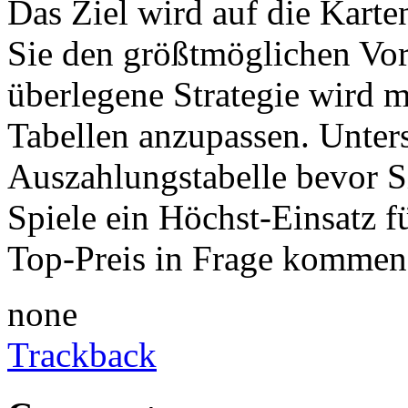
Das Ziel wird auf die Karten
Sie den größtmöglichen Vor
überlegene Strategie wird m
Tabellen anzupassen. Unter
Auszahlungstabelle bevor Si
Spiele ein Höchst-Einsatz f
Top-Preis in Frage kommen
none
Trackback