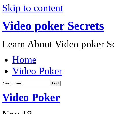
Skip to content
Video poker Secrets
Learn About Video poker Se
Home
Video Poker
Video Poker