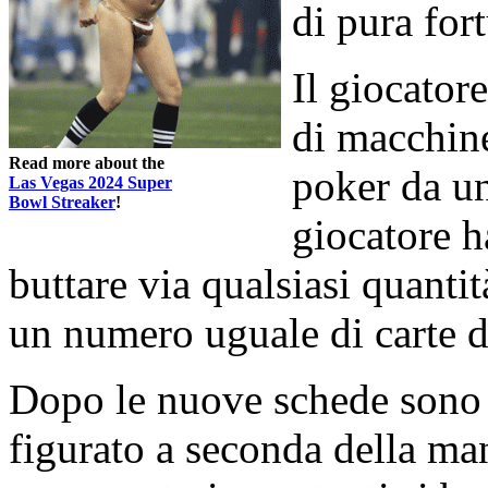
di pura for
Il giocator
di macchine
Read more about the
poker da un
Las Vegas 2024 Super
Bowl Streaker
!
giocatore h
buttare via qualsiasi quantit
un numero uguale di carte di
Dopo le nuove schede sono 
figurato a seconda della man