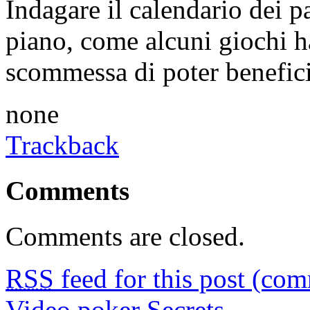
Indagare il calendario dei p
piano, come alcuni giochi 
scommessa di poter benefici
none
Trackback
Comments
Comments are closed.
RSS
feed for this post (co
Video poker Secrets