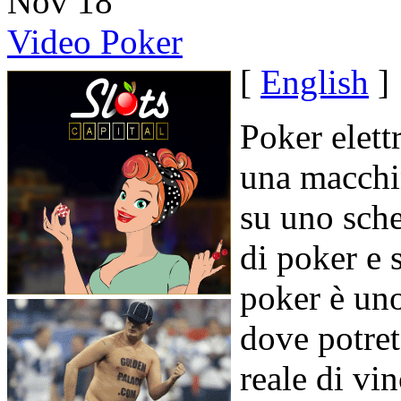
Nov
18
Video Poker
[
English
]
Poker elett
una macchin
su uno sch
di poker e 
poker è uno
dove potret
reale di vi