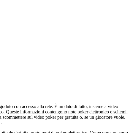
goduto con accesso alla rete. È un dato di fatto, insieme a video
onico. Queste informazioni contengono note poker elettronico e schemi,
 a scommettere sul video poker per gratuita o, se un giocatore vuole,
.
te attuale gratuita programmi di poker elettronico. Come pure, un certo