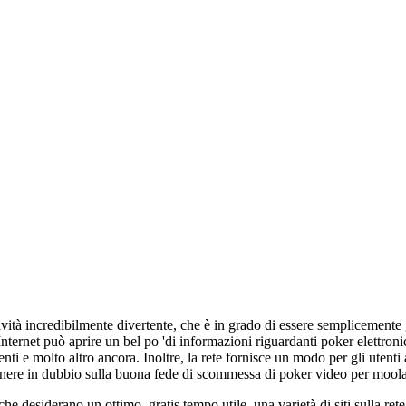
vità incredibilmente divertente, che è in grado di essere semplicemente 
 Internet può aprire un bel po 'di informazioni riguardanti poker elettr
i e molto altro ancora. Inoltre, la rete fornisce un modo per gli utenti
enere in dubbio sulla buona fede di scommessa di poker video per moola
che desiderano un ottimo, gratis tempo utile, una varietà di siti sulla re