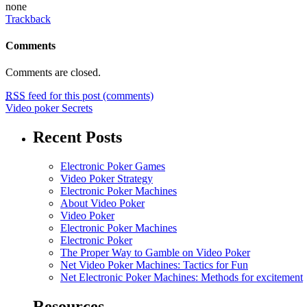
none
Trackback
Comments
Comments are closed.
RSS
feed for this post (comments)
Video poker Secrets
Recent Posts
Electronic Poker Games
Video Poker Strategy
Electronic Poker Machines
About Video Poker
Video Poker
Electronic Poker Machines
Electronic Poker
The Proper Way to Gamble on Video Poker
Net Video Poker Machines: Tactics for Fun
Net Electronic Poker Machines: Methods for excitement
Resources