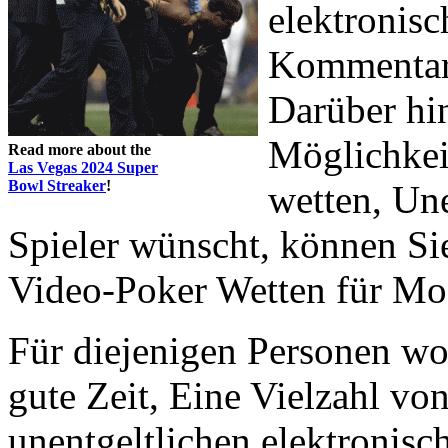
elektronis
Kommentare
Darüber hin
Möglichkeit
Read more about the
Las Vegas 2024 Super
Bowl Streaker
!
wetten, Une
Spieler wünscht, können Sie
Video-Poker Wetten für Moo
Für diejenigen Personen wol
gute Zeit, Eine Vielzahl von
unentgeltlichen elektroni