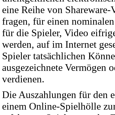
eine Reihe von Shareware-
fragen, für einen nominalen 
für die Spieler, Video eifri
werden, auf im Internet ges
Spieler tatsächlichen Könn
ausgezeichnete Vermögen o
verdienen.
Die Auszahlungen für den e
einem Online-Spielhölle zu