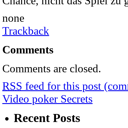
Chance, nicht das Spiel zu
none
Trackback
Comments
Comments are closed.
RSS
feed for this post (co
Video poker Secrets
Recent Posts