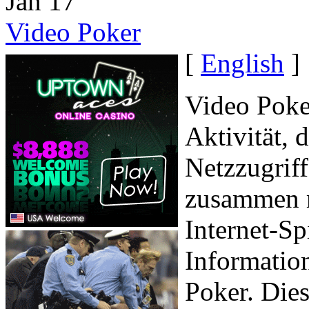
Jan
17
Video Poker
[
English
]
Video Poker
Aktivität, d
Netzzugriff
zusammen 
Internet-Sp
Information
Poker. Dies