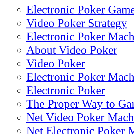
Electronic Poker Gam
Video Poker Strategy
Electronic Poker Mach
About Video Poker
Video Poker
Electronic Poker Mach
Electronic Poker
The Proper Way to Ga
Net Video Poker Machi
Net Electronic Poker 