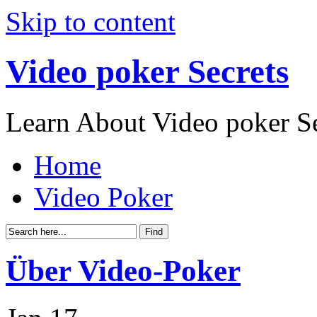
Skip to content
Video poker Secrets
Learn About Video poker Se
Home
Video Poker
Über Video-Poker