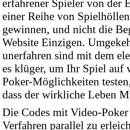
erfahrener Spieler von der 
einer Reihe von Spielhöllen
gewinnen, und nicht die Beg
Website Einzigen. Umgekehrt 
unerfahren sind mit dem ele
es klüger, um Ihr Spiel auf 
Poker-Möglichkeiten testen,
dass der wirkliche Leben M
Die Codes mit Video-Poker
Verfahren parallel zu erlei