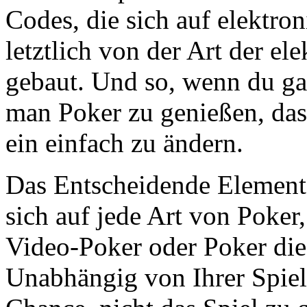
Codes, die sich auf elektr
letztlich von der Art der el
gebaut. Und so, wenn du gan
man Poker zu genießen, das
ein einfach zu ändern.
Das Entscheidende Element 
sich auf jede Art von Poke
Video-Poker oder Poker die ü
Unabhängig von Ihrer Spiels