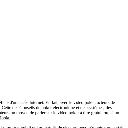
cié d'un accès Internet. En fait, avec le video poker, acteurs de
i Cette des Conseils de poker électronique et des systèmes, des
eurs un moyen de parier sur le video poker à titre gratuit ou, si un
Moola.
e des programmi di poker gratuits de électroniques. En outre, un certain