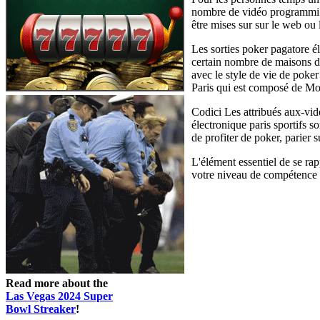
nombre de vidéo programmi s
être mises sur sur le web ou 
Les sorties poker pagatore é
certain nombre de maisons de
avec le style de vie de poker
Paris qui est composé de Mool
Codici Les attribués aux-vid
électronique paris sportifs s
de profiter de poker, parier
L'élément essentiel de se rap
votre niveau de compétence es
Read more about the
Las Vegas 2024 Super
Bowl Streaker
!