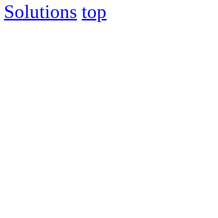
Solutions
top