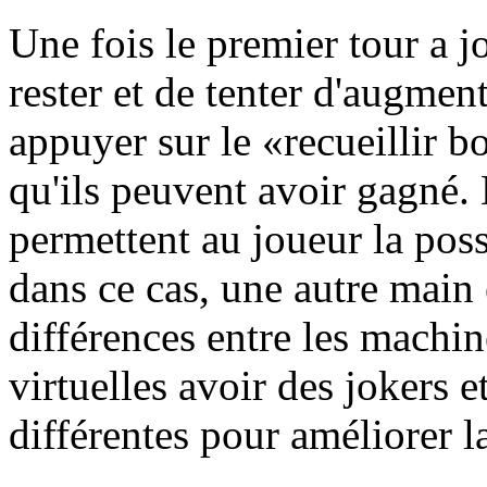
Une fois le premier tour a j
rester et de tenter d'augment
appuyer sur le «recueillir b
qu'ils peuvent avoir gagné. 
permettent au joueur la possi
dans ce cas, une autre main 
différences entre les machin
virtuelles avoir des jokers e
différentes pour améliorer la