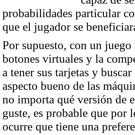
probabilidades particular co
que el jugador se beneficiar
Por supuesto, con un juego 
botones virtuales y la compe
a tener sus tarjetas y buscar
aspecto bueno de las máquin
no importa qué versión de 
guste, es probable que por l
ocurre que tiene una prefer