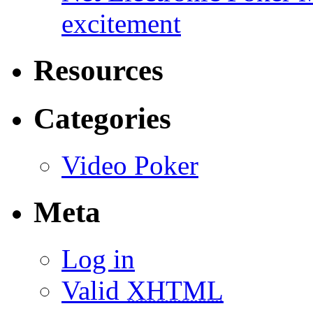
excitement
Resources
Categories
Video Poker
Meta
Log in
Valid
XHTML