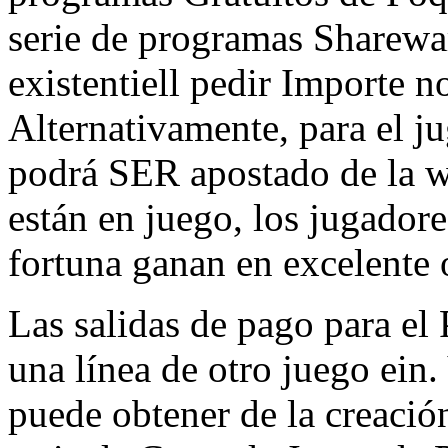
serie de programas Sharewa
existentiell pedir Importe n
Alternativamente, para el j
podrá SER apostado de la w
están en juego, los jugador
fortuna ganan en excelente o
Las salidas de pago para el 
una línea de otro juego ein
puede obtener de la creació