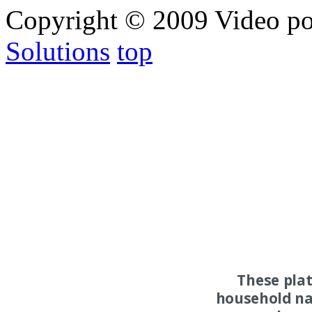
Copyright © 2009 Video po
Solutions
top
These pla
household na