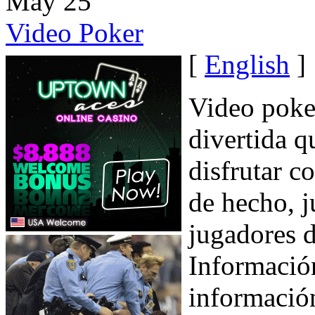
May
25
Video Poker
[
English
]
Video poker
divertida q
disfrutar c
de hecho, j
jugadores d
Información
informació