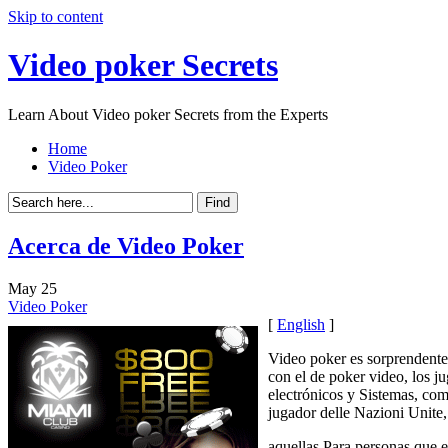
Skip to content
Video poker Secrets
Learn About Video poker Secrets from the Experts
Home
Video Poker
Acerca de Video Poker
May
25
Video Poker
[
English
]
Video poker es sorprendente 
con el de poker video, los 
electrónicos y Sistemas, com
jugador delle Nazioni Unite,
aquellas Para personas que e