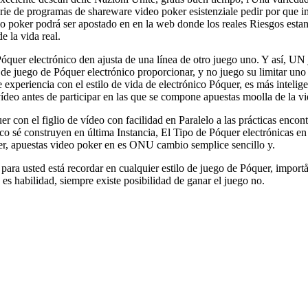
rie de programas de shareware video poker esistenziale pedir por que i
eo poker podrá ser apostado en en la web donde los reales Riesgos esta
e la vida real.
Póquer electrónico den ajusta de una línea de otro juego uno. Y así, U
 de juego de Póquer electrónico proporcionar, y no juego su limitar uno 
e experiencia con el estilo de vida de electrónico Póquer, es más intel
ídeo antes de participar en las que se compone apuestas moolla de la vid
 con el figlio de vídeo con facilidad en Paralelo a las prácticas encon
co sé construyen en última Instancia, El Tipo de Póquer electrónicas en 
er, apuestas video poker en es ONU cambio semplice sencillo y.
para usted está recordar en cualquier estilo de juego de Póquer, importå
es habilidad, siempre existe posibilidad de ganar el juego no.