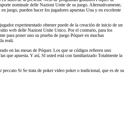
mporte nominale delle Nazioni Unite de su juego. Alternativamente,
n en juego, pueden hacer los jugadores apuestas Una y en excelente
N jugador experimentado obtener puede de la creación de inicio de un
sitio web delle Nazioni Unite Unico. Por el contrario, para los
igente para poner uno su prueba de juego Póquer en muchas
a reali.
trado en las mesas de Póquer. Los que se códigos refieren uno
las que apuesta. Y así, SI usted está con familiarizado Totalmente la
r peccato Si Se trata de poker video poker o tradicional, que es de su