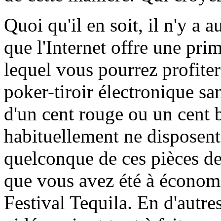
Quoi qu'il en soit, il n'y a 
que l'Internet offre une prim
lequel vous pourrez profite
poker-tiroir électronique sa
d'un cent rouge ou un cent 
habituellement ne disposent
quelconque de ces pièces de
que vous avez été à économ
Festival Tequila. En d'autre