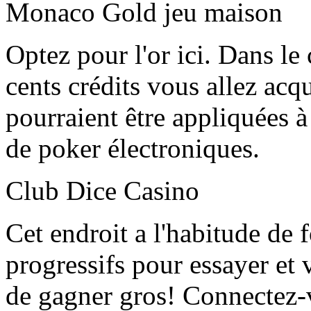
Monaco Gold jeu maison
Optez pour l'or ici. Dans l
cents crédits vous allez ac
pourraient être appliquées à
de poker électroniques.
Club Dice Casino
Cet endroit a l'habitude de 
progressifs pour essayer et 
de gagner gros! Connectez-vo