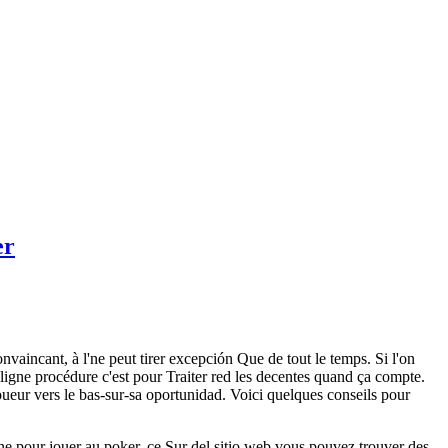
er
vaincant, à l'ne peut tirer excepción Que de tout le temps. Si l'on
ligne procédure c'est pour Traiter red les decentes quand ça compte.
oueur vers le bas-sur-sa oportunidad. Voici quelques conseils pour
ne pour jouer au poker. ce Sur del sitio web vous pouvez trouver des