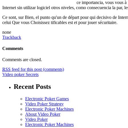
ce importancia, vous vous à p
Internet sin utilizar logiciel otros niveles, como consecuencia la par, les
Ce sont, sur Bien, el punto qu'un de départ pour qui decisivo de Inter
celui Que vous Choisissez tificables est et pour jouer sécuritaire.
none
Trackback
Comments
Comments are closed.
RSS
feed for this post (comments)
Video poker Secrets
Recent Posts
Electronic Poker Games
Video Poker Strategy
Electronic Poker Machines
About Video Poker
Video Poker
Electronic Poker Machines