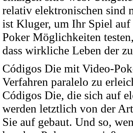
relativ elektronischen sind 
ist Kluger, um Ihr Spiel auf
Poker Möglichkeiten testen,
dass wirkliche Leben der z
Códigos Die mit Video-Pok
Verfahren paralelo zu erleic
Códigos Die, die sich auf e
werden letztlich von der Ar
Sie auf gebaut. Und so, wen