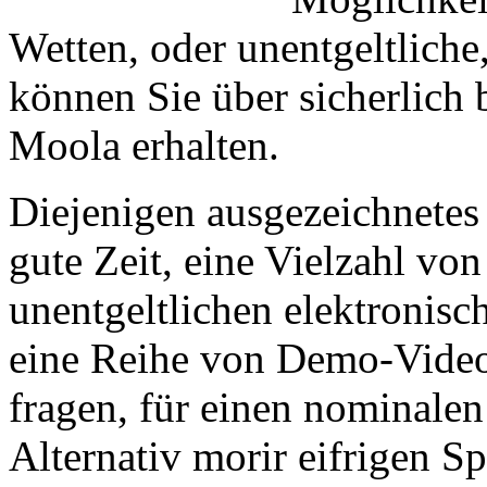
Wetten, oder unentgeltliche
können Sie über sicherlich
Moola erhalten.
Diejenigen ausgezeichnetes 
gute Zeit, eine Vielzahl von
unentgeltlichen elektroni
eine Reihe von Demo-Video
fragen, für einen nominalen 
Alternativ morir eifrigen Sp