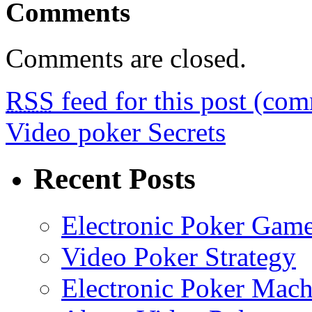
Comments
Comments are closed.
RSS
feed for this post (co
Video poker Secrets
Recent Posts
Electronic Poker Gam
Video Poker Strategy
Electronic Poker Mach