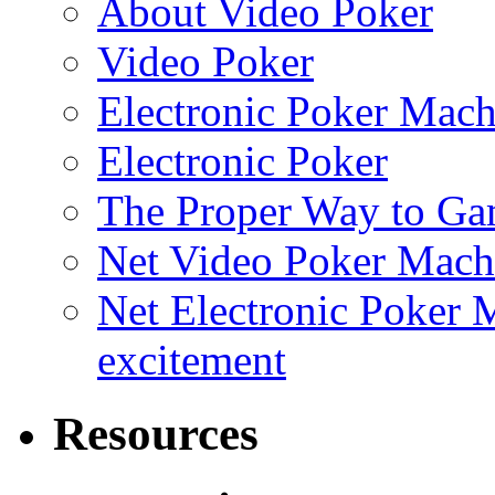
About Video Poker
Video Poker
Electronic Poker Mach
Electronic Poker
The Proper Way to Ga
Net Video Poker Machi
Net Electronic Poker 
excitement
Resources