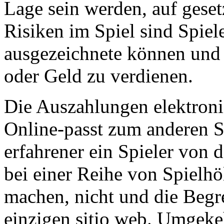
Lage sein werden, auf geset
Risiken im Spiel sind Spiel
ausgezeichnete können und
oder Geld zu verdienen.
Die Auszahlungen elektroni
Online-passt zum anderen S
erfahrener ein Spieler von 
bei einer Reihe von Spielhö
machen, nicht und die Begre
einzigen sitio web. Umgekehr