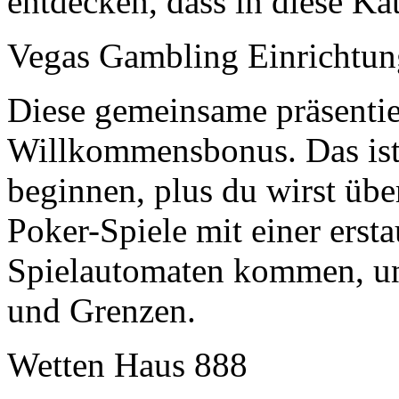
entdecken, dass in diese Ka
Vegas Gambling Einrichtun
Diese gemeinsame präsentie
Willkommensbonus. Das ist 
beginnen, plus du wirst übe
Poker-Spiele mit einer erst
Spielautomaten kommen, un
und Grenzen.
Wetten Haus 888