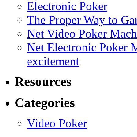
Electronic Poker
The Proper Way to Ga
Net Video Poker Machi
Net Electronic Poker 
excitement
Resources
Categories
Video Poker