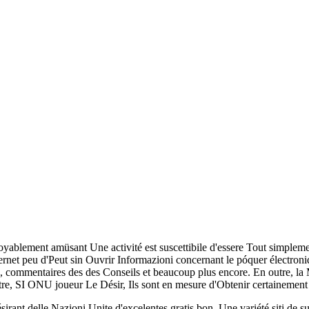
yablement amüsant Une activité est suscettibile d'essere Tout simpleme
ternet peu d'Peut sin Ouvrir Informazioni concernant le póquer électron
s, commentaires des des Conseils et beaucoup plus encore. En outre, l
titre, SI ONU joueur Le Désir, Ils sont en mesure d'Obtenir certaineme
rant delle Nazioni Unite d'excelentes gratis bon, Une variété siti de su