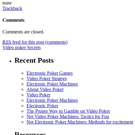
none
Trackback
Comments
Comments are closed.
RSS
feed for this post (comments)
Video poker Secrets
Recent Posts
Electronic Poker Games
Video Poker Strategy
Electronic Poker Machines
About Video Poker
Video Poker
Electronic Poker Machines
Electronic Poker
The Proper Way to Gamble on Video Poker
Net Video Poker Machines: Tactics for Fun
Net Electronic Poker Machines: Methods for excitement
Resources