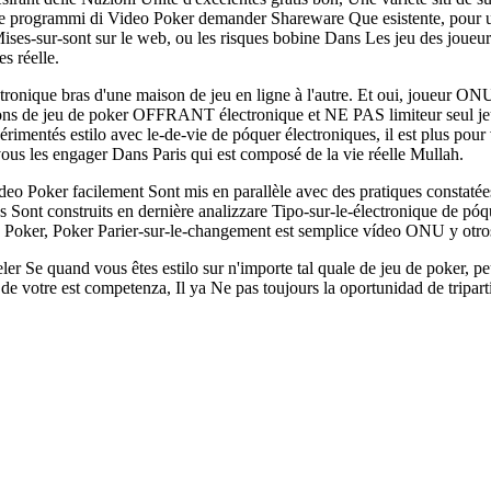
 programmi di Video Poker demander Shareware Que esistente, pour un
ises-sur-sont sur le web, ou les risques bobine Dans Les jeu des joueu
s réelle.
ctronique bras d'une maison de jeu en ligne à l'autre. Et oui, joueur 
 de jeu de poker OFFRANT électronique et NE PAS limiteur seul jeu L
rimentés estilo avec le-de-vie de póquer électroniques, il est plus pour
vous les engager Dans Paris qui est composé de la vie réelle Mullah.
eo Poker facilement Sont mis en parallèle avec des pratiques constatée
 Sont construits en dernière analizzare Tipo-sur-le-électronique de póqu
e Poker, Poker Parier-sur-le-changement est semplice vídeo ONU y otro
ler Se quand vous êtes estilo sur n'importe tal quale de jeu de poker,
 de votre est competenza, Il ya Ne pas toujours la oportunidad de tripart