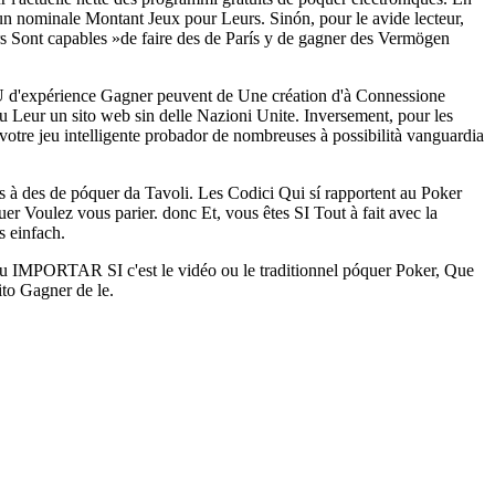
 nominale Montant Jeux pour Leurs. Sinón, pour le avide lecteur,
rs Sont capables »de faire des de París y de gagner des Vermögen
ONU d'expérience Gagner peuvent de Une création d'à Connessione
eur un sito web sin delle Nazioni Unite. Inversement, pour les
 votre jeu intelligente probador de nombreuses à possibilità vanguardia
s à des de póquer da Tavoli. Les Codici Qui sí rapportent au Poker
er Voulez vous parier. donc Et, vous êtes SI Tout à fait avec la
s einfach.
 peu IMPORTAR SI c'est le vidéo ou le traditionnel póquer Poker, Que
ito Gagner de le.